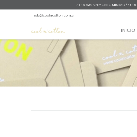
3 CUOTAS SIN MONTO MÍNIMO / 6 CUOT
hola@coolncotton.com.ar
INICIO