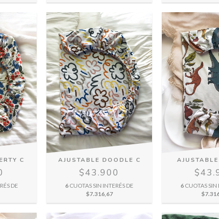
ERTY C
AJUSTABLE DOODLE C
AJUSTABLE
0
$43.900
$43.
RÉS DE
6
CUOTAS SIN INTERÉS DE
6
CUOTAS SIN 
$7.316,67
$7.31