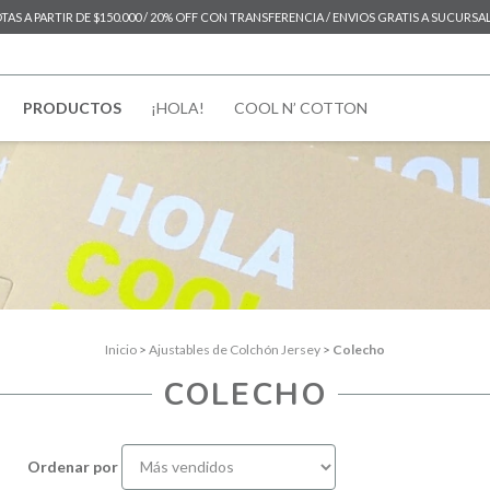
AS A PARTIR DE $150.000 / 20% OFF CON TRANSFERENCIA / ENVIOS GRATIS A SUCURSAL D
PRODUCTOS
¡HOLA!
COOL N’ COTTON
Inicio
>
Ajustables de Colchón Jersey
>
Colecho
COLECHO
Ordenar por