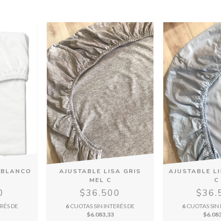
 BLANCO
AJUSTABLE LISA GRIS
AJUSTABLE LI
MEL C
C
0
$36.500
$36.
RÉS DE
6
CUOTAS SIN INTERÉS DE
6
CUOTAS SIN 
$6.083,33
$6.08