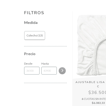
FILTROS
Medida
Colecho (13)
Precio
Desde
Hasta
AJUSTABLE LISA
C
$36.50
6
CUOTAS SIN INTE
$6.083,33