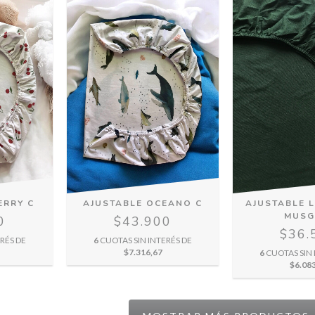
ERRY C
AJUSTABLE OCEANO C
AJUSTABLE 
MUSG
0
$43.900
$36.
RÉS DE
6
CUOTAS SIN INTERÉS DE
$7.316,67
6
CUOTAS SIN 
$6.08