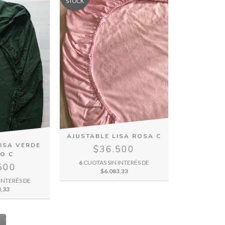
STOCK
AJUSTABLE LISA ROSA C
LISA VERDE
$36.500
O C
6
CUOTAS SIN INTERÉS DE
500
$6.083,33
INTERÉS DE
3,33