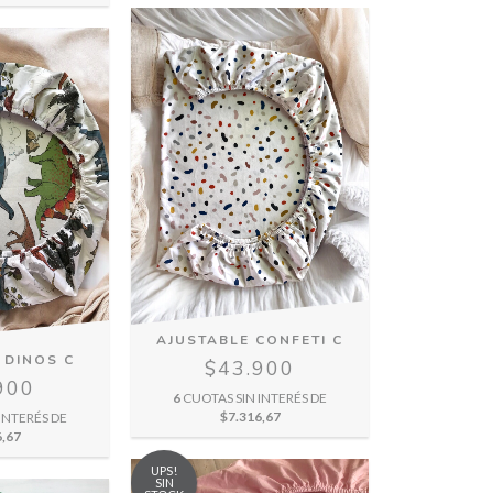
AJUSTABLE CONFETI C
 DINOS C
$43.900
900
6
CUOTAS SIN INTERÉS DE
$7.316,67
INTERÉS DE
6,67
UPS!
SIN