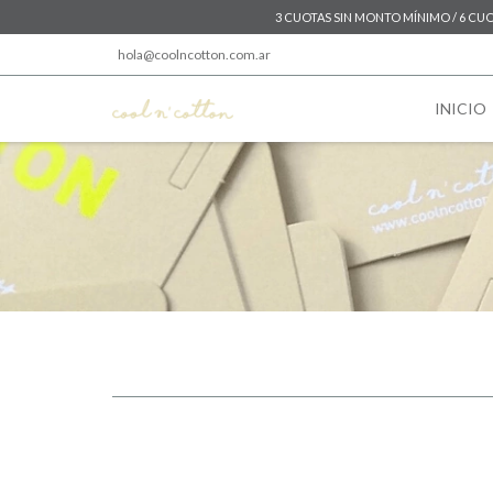
3 CUOTAS SIN MONTO MÍNIMO / 6 CUOT
hola@coolncotton.com.ar
INICIO