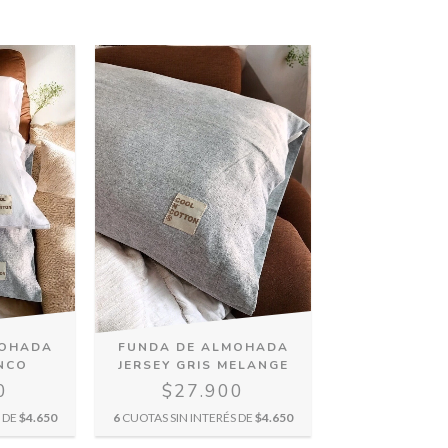
MOHADA
FUNDA DE ALMOHADA
NCO
JERSEY GRIS MELANGE
0
$27.900
S DE
$4.650
6
CUOTAS SIN INTERÉS DE
$4.650