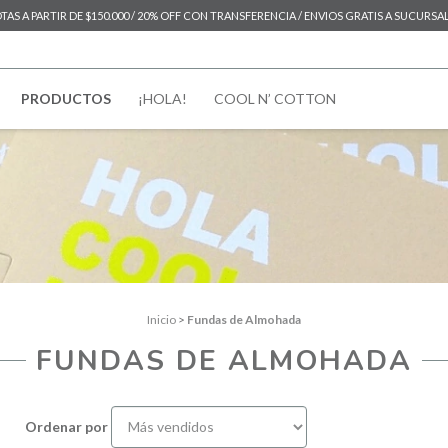
AS A PARTIR DE $150.000 / 20% OFF CON TRANSFERENCIA / ENVIOS GRATIS A SUCURSAL D
PRODUCTOS
¡HOLA!
COOL N’ COTTON
Inicio
>
Fundas de Almohada
FUNDAS DE ALMOHADA
Ordenar por