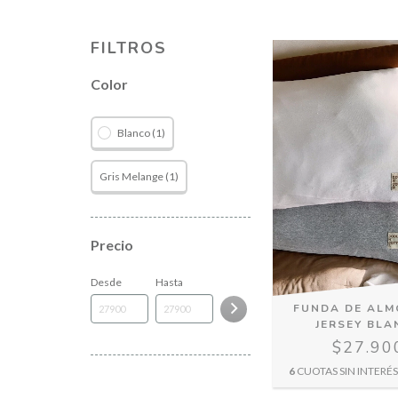
FILTROS
Color
Blanco (1)
Gris Melange (1)
Precio
Desde
Hasta
FUNDA DE AL
JERSEY BLA
$27.90
6
CUOTAS SIN INTERÉ