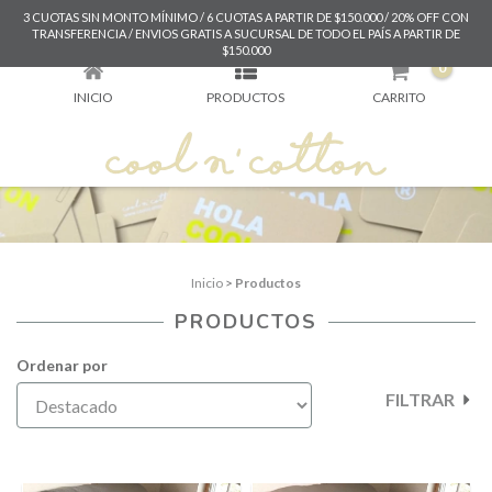
3 CUOTAS SIN MONTO MÍNIMO / 6 CUOTAS A PARTIR DE $150.000 / 20% OFF CON
PRODUCTOS
TRANSFERENCIA / ENVIOS GRATIS A SUCURSAL DE TODO EL PAÍS A PARTIR DE
$150.000
0
INICIO
PRODUCTOS
CARRITO
Inicio
>
Productos
PRODUCTOS
Ordenar por
FILTRAR