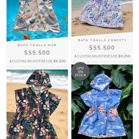
BATA TOALLA CONFETI
BATA TOALLA MAR
$55.500
$55.500
6
CUOTAS SIN INTERÉS DE
$9.250
6
CUOTAS SIN INTERÉS DE
$9.250
UPS!
SIN
STOCK