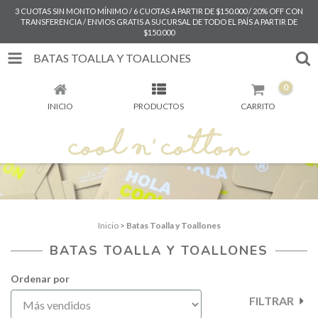
3 CUOTAS SIN MONTO MÍNIMO / 6 CUOTAS A PARTIR DE $150.000 / 20% OFF CON
TRANSFERENCIA / ENVIOS GRATIS A SUCURSAL DE TODO EL PAÍS A PARTIR DE
$150.000
BATAS TOALLA Y TOALLONES
0
INICIO
PRODUCTOS
CARRITO
Inicio
>
Batas Toalla y Toallones
BATAS TOALLA Y TOALLONES
Ordenar por
FILTRAR