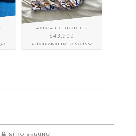
C
AJUSTABLE DOODLE C
AJUS
$43.900
,67
6
CUOTAS SIN INTERÉS DE
$7.316,67
6
CUOTAS 
SITIO SEGURO