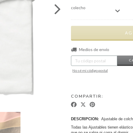
colecho
Entregas para el CP:
Medios de envío
C
No sé mi código postal
COMPARTIR:
DESCRIPCION:
Ajustable de colch
Todas las Ajustables tienen elástic
que no se salga ni corra al dormir.