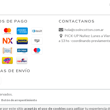
OS DE PAGO
CONTACTANOS
hola@coolncotton.com.ar
PICK-UP Nuñez: Lunes a Vier
a 13 hs -coordinando previament
AS DE ENVÍO
ervados.
Botón de arrepentimiento
r por este sitio
aceptás el uso de cookies
para agilizar tu experiencia 