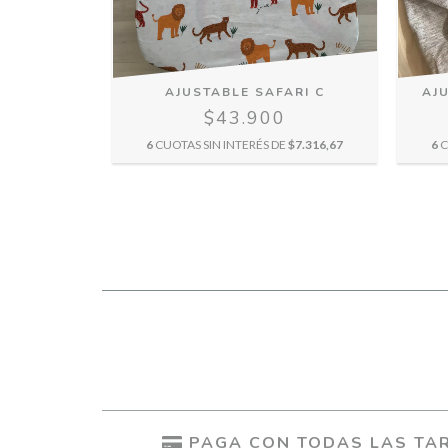
RDE MUSGO
AJUSTABLE SAFARI C
AJU
$43.900
0
6
CUOTAS SIN INTERÉS DE
$7.316,67
6
C
E
$6.083,33
PAGA CON TODAS LAS TAR