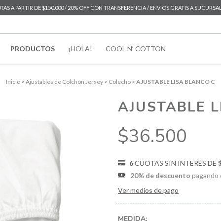
AS A PARTIR DE $150.000 / 20% OFF CON TRANSFERENCIA / ENVIOS GRATIS A SUCURSAL D
PRODUCTOS
¡HOLA!
COOL N’ COTTON
Inicio
>
Ajustables de Colchón Jersey
>
Colecho
>
AJUSTABLE LISA BLANCO C
AJUSTABLE L
$36.500
6
CUOTAS SIN INTERÉS DE
20% de descuento
pagando c
Ver medios de pago
MEDIDA: