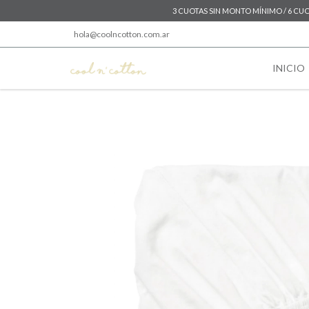
3 CUOTAS SIN MONTO MÍNIMO / 6 CUOT
hola@coolncotton.com.ar
INICIO