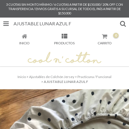
3 CUOTAS SIN MONTO MÍNIMO / 6 CUOTAS A PARTIR DE $150.000 / 20% OFF CON
TRANSFERENCIA / ENVIOS GRATIS A SUCURSAL DE TODO EL PAÍS A PARTIR DE
$150.000
AJUSTABLE LUNAR AZUL F
0
INICIO
PRODUCTOS
CARRITO
Inicio
>
Ajustables de Colchón Jersey
>
Practicuna / Funcional
>
AJUSTABLE LUNAR AZUL F