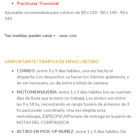
Practicuna / Funcional:
Ajustable recomendada para colchon de 80 x 120 - 80 x 140 - 90 x
140
*las medidas pueden variar + - unos cms
+IMPORTANTE! TIEMPOS DE ENVIO / RETIRO:
CORREO
: entre 3 y 9 días hábiles,
una vez hecho el
despacho
. Los despachos se hacen los Viernes gralmente, y
de ser necesario, un dia extra a mitad de semana.
MOTOMENSAJERÍA
: entre 1 y 3 días hábiles (no se cuentan
días de lluvia que la moto no trabaja). Los envios son entre
las 9 y 18 hs, necesitando un rango horario de al menos de 3
hs para poder coordinarlo. Una vez elegida esta
metodología,
ESPECIFICAR
horario de entrega en la parte de
NOTAS DEL COMPRADOR.
RETIRO EN PICK-UP NUÑEZ
: entre 1 y 3 dias hábiles. De