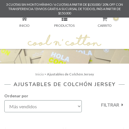
3 CUOTAS SIN MONTO MÍNIMO / 6 CUOTAS A PARTIR DE $150.000 / 20% OFF CON
AJUSTABLES DE COLCHÓN JERSEY
TRANSFERENCIA / ENVIOS GRATIS A SUCURSAL DE TODO EL PAÍS A PARTIR DE
$150.000
0
INICIO
PRODUCTOS
CARRITO
Inicio
>
Ajustables de Colchón Jersey
AJUSTABLES DE COLCHÓN JERSEY
Ordenar por
FILTRAR