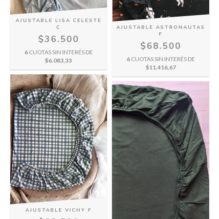
AJUSTABLE LISA CELESTE
C
AJUSTABLE ASTRONAUTAS
F
$36.500
$68.500
6
CUOTAS SIN INTERÉS DE
6
CUOTAS SIN INTERÉS DE
$6.083,33
$11.416,67
AJUSTABLE VICHY F